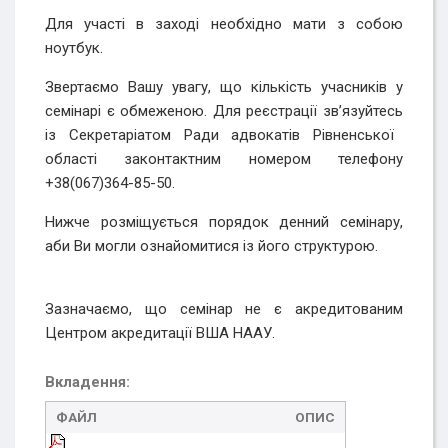
Д
ля участі в заході
необхідно мати
з
собою
ноутбук
.
З
вертаєм
о В
ашу увагу, що кількість учасників
у
семінарі є обмеженою
. Д
ля реєстрації
зв’язуйтесь
із Секретаріатом Ради адвокатів Рівненської
області
за
контактним
номером телефону
+38(067)364-85-50.
Нижче розміщується порядок денний семінару
,
аб
и В
и могли
ознайомитися із його
структурою.
Зазначаємо, що семінар не є акредитованим
Центром акредитації ВША НААУ.
Вкладення:
ФАЙЛ
ОПИС