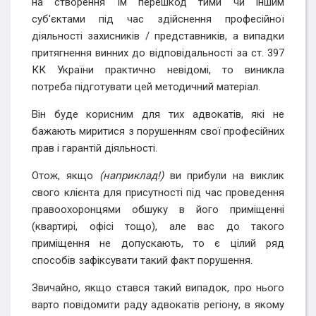
на створення їм перешкод тими чи іншим
суб'єктами під час здійснення професійної
діяльності захисників / представників, а випадки
притягнення винних до відповідальності за ст. 397
КК України практично невідомі, то виникла
потреба підготувати цей методичний матеріал.
Він буде корисним для тих адвокатів, які не
бажають миритися з порушенням свої професійних
прав і гарантій діяльності.
Отож, якщо
(наприклад!)
ви прибули на виклик
свого клієнта для присутності під час проведення
правоохоронцями обшуку в його приміщенні
(квартирі, офісі тощо), але вас до такого
приміщення не допускають, то є цілий ряд
способів зафіксувати такий факт порушення.
Звичайно, якщо стався такий випадок, про нього
варто повідомити раду адвокатів регіону, в якому