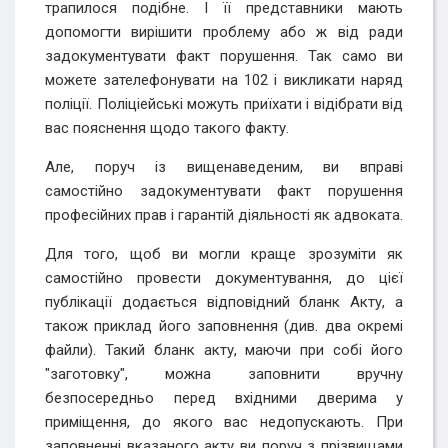
трапилося подібне. І її представники мають
допомогти вирішити проблему або ж від ради
задокументувати факт порушення. Так само ви
можете зателефонувати на 102 і викликати наряд
поліції. Поліціейські можуть приїхати і відібрати від
вас пояснення щодо такого факту.
Але, поруч із вищенаведеним, ви вправі
самостійно задокументувати факт порушення
професійних прав і гарантій діяльності як адвоката.
Для того, щоб ви могли краще зрозуміти як
самостійно провести документування, до цієї
публікації додається відповідний бланк Акту, а
також приклад його заповнення (див. два окремі
файли). Такий бланк акту, маючи при собі його
"заготовку", можна заповнити вручну
безпосередньо перед вхідними дверима у
приміщення, до якого вас недопускають. При
заповненні вказаного акту ви поруч з прізвищами